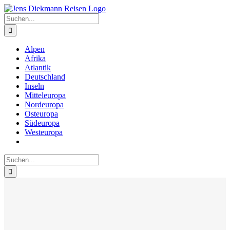
Zum
Inhalt
Suche
springen
nach:
Alpen
Afrika
Atlantik
Deutschland
Inseln
Mitteleuropa
Nordeuropa
Osteuropa
Südeuropa
Westeuropa
Suche
nach: