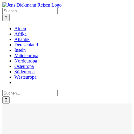
Zum
Inhalt
Suche
springen
nach:
Alpen
Afrika
Atlantik
Deutschland
Inseln
Mitteleuropa
Nordeuropa
Osteuropa
Südeuropa
Westeuropa
Suche
nach: