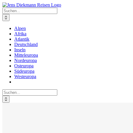
Zum
Inhalt
Suche
springen
nach:
Alpen
Afrika
Atlantik
Deutschland
Inseln
Mitteleuropa
Nordeuropa
Osteuropa
Südeuropa
Westeuropa
Suche
nach: