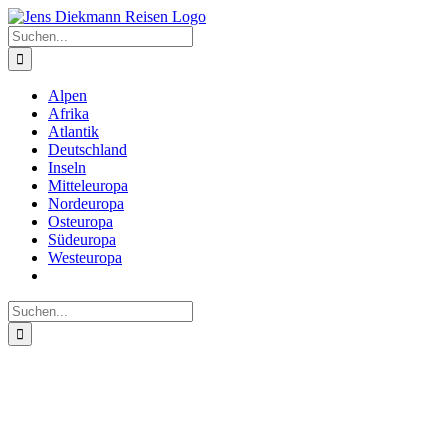
Zum
Inhalt
Suche
springen
nach:
Alpen
Afrika
Atlantik
Deutschland
Inseln
Mitteleuropa
Nordeuropa
Osteuropa
Südeuropa
Westeuropa
Suche
nach: