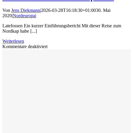
Von
Jens Diekmann
|
2026-03-28T16:18:30+01:00
30. Mai
2020
|
Nordeuropa
|
Latefossen Ein kurzer Einführungsbericht Mit dieser Reise zum
Nordkap habe [...]
Weiterlesen
für
Kommentare deaktiviert
Kommen
Sie
mit
ans
Nordkap
2010?