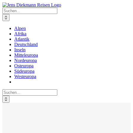
Zum
Inhalt
Suche
springen
nach:
Alpen
Afrika
Atlantik
Deutschland
Inseln
Mitteleuropa
Nordeuropa
Osteuropa
Südeuropa
Westeuropa
Suche
nach: