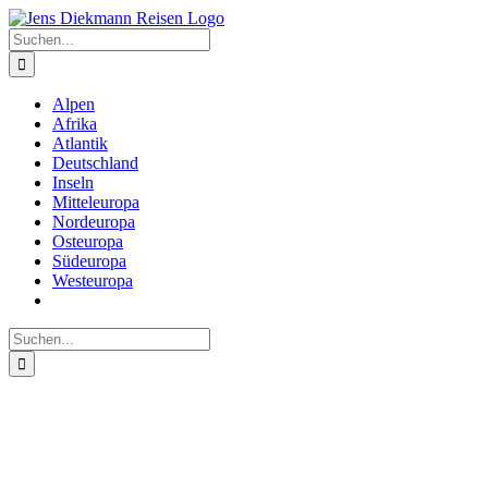
Zum
Inhalt
Suche
springen
nach:
Alpen
Afrika
Atlantik
Deutschland
Inseln
Mitteleuropa
Nordeuropa
Osteuropa
Südeuropa
Westeuropa
Suche
nach: