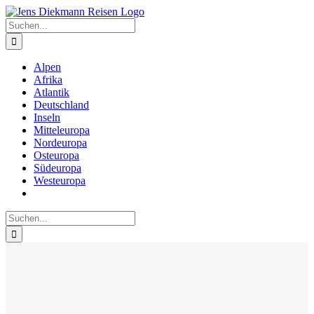
Zum
Inhalt
Suche
springen
nach:
Alpen
Afrika
Atlantik
Deutschland
Inseln
Mitteleuropa
Nordeuropa
Osteuropa
Südeuropa
Westeuropa
Suche
nach: