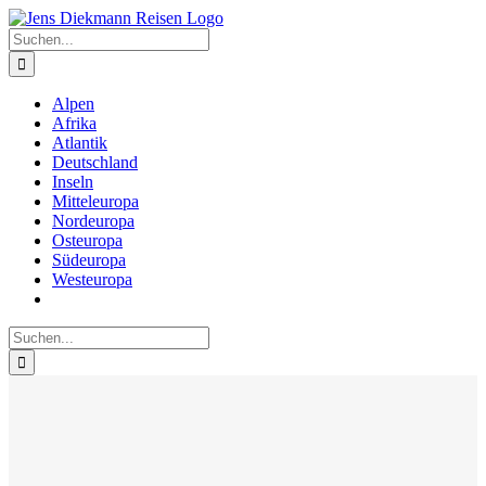
Zum
Inhalt
Suche
springen
nach:
Alpen
Afrika
Atlantik
Deutschland
Inseln
Mitteleuropa
Nordeuropa
Osteuropa
Südeuropa
Westeuropa
Suche
nach: