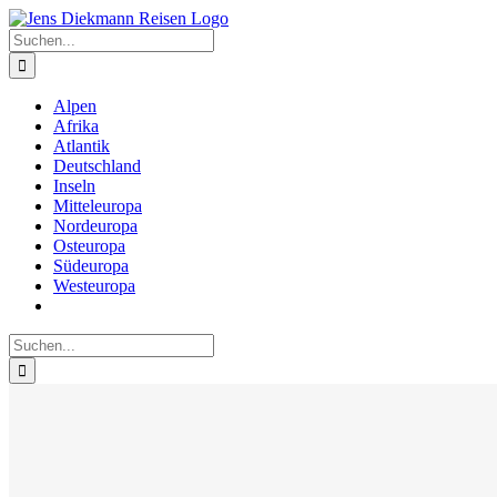
Zum
Inhalt
Suche
springen
nach:
Alpen
Afrika
Atlantik
Deutschland
Inseln
Mitteleuropa
Nordeuropa
Osteuropa
Südeuropa
Westeuropa
Suche
nach: