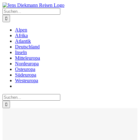
Zum
Inhalt
Suche
springen
nach:
Alpen
Afrika
Atlantik
Deutschland
Inseln
Mitteleuropa
Nordeuropa
Osteuropa
Südeuropa
Westeuropa
Suche
nach: