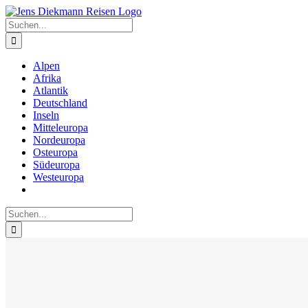
Zum
Inhalt
Suche
springen
nach:
Alpen
Afrika
Atlantik
Deutschland
Inseln
Mitteleuropa
Nordeuropa
Osteuropa
Südeuropa
Westeuropa
Suche
nach: