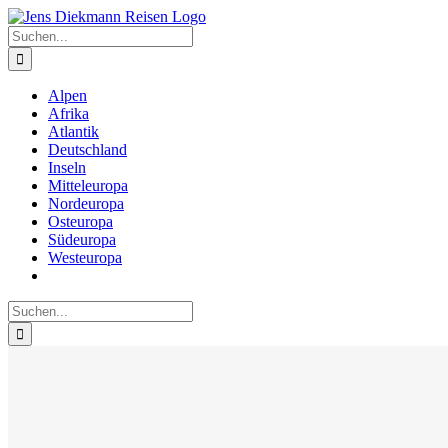
Zum
Inhalt
Suche
springen
nach:
Alpen
Afrika
Atlantik
Deutschland
Inseln
Mitteleuropa
Nordeuropa
Osteuropa
Südeuropa
Westeuropa
Suche
nach: