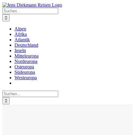
Zum
Inhalt
Suche
springen
nach:
Alpen
Afrika
Atlantik
Deutschland
Inseln
Mitteleuropa
Nordeuropa
Osteuropa
Südeuropa
Westeuropa
Suche
nach: