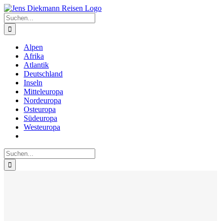
Zum
Inhalt
Suche
springen
nach:
Alpen
Afrika
Atlantik
Deutschland
Inseln
Mitteleuropa
Nordeuropa
Osteuropa
Südeuropa
Westeuropa
Suche
nach: