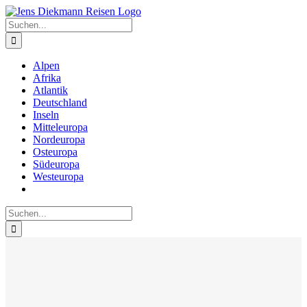
Zum
Inhalt
Suche
springen
nach:
Alpen
Afrika
Atlantik
Deutschland
Inseln
Mitteleuropa
Nordeuropa
Osteuropa
Südeuropa
Westeuropa
Suche
nach: