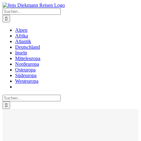
Zum
Inhalt
Suche
springen
nach:
Alpen
Afrika
Atlantik
Deutschland
Inseln
Mitteleuropa
Nordeuropa
Osteuropa
Südeuropa
Westeuropa
Suche
nach: