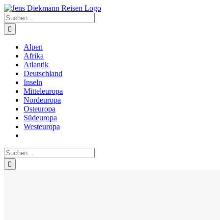
Zum
Inhalt
Suche
springen
nach:
Alpen
Afrika
Atlantik
Deutschland
Inseln
Mitteleuropa
Nordeuropa
Osteuropa
Südeuropa
Westeuropa
Suche
nach: