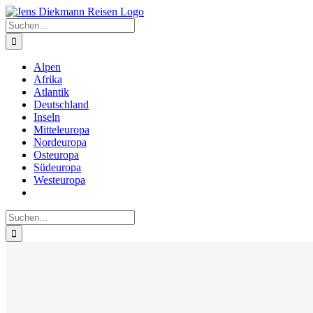
Zum
Inhalt
Suche
springen
nach:
Alpen
Afrika
Atlantik
Deutschland
Inseln
Mitteleuropa
Nordeuropa
Osteuropa
Südeuropa
Westeuropa
Suche
nach: