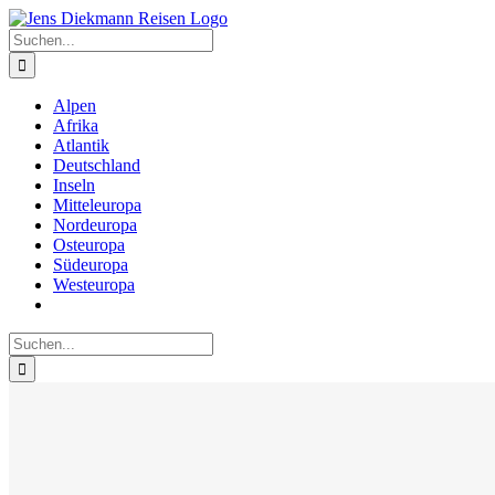
Zum
Inhalt
Suche
springen
nach:
Alpen
Afrika
Atlantik
Deutschland
Inseln
Mitteleuropa
Nordeuropa
Osteuropa
Südeuropa
Westeuropa
Suche
nach: