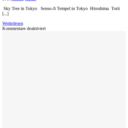
Sky Tree in Tokyo Senso-Ji Tempel in Tokyo Hiroshima Torii
[...]
Weiterlesen
für
Kommentare deaktiviert
Kommen
Sie
mit
nach
Japan
2015