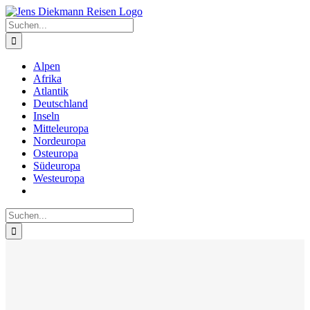
Zum
Inhalt
Suche
springen
nach:
Alpen
Afrika
Atlantik
Deutschland
Inseln
Mitteleuropa
Nordeuropa
Osteuropa
Südeuropa
Westeuropa
Suche
nach: