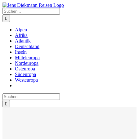
Zum
Inhalt
Suche
springen
nach:
Alpen
Afrika
Atlantik
Deutschland
Inseln
Mitteleuropa
Nordeuropa
Osteuropa
Südeuropa
Westeuropa
Suche
nach: