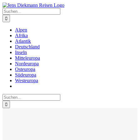
Zum
Inhalt
Suche
springen
nach:
Alpen
Afrika
Atlantik
Deutschland
Inseln
Mitteleuropa
Nordeuropa
Osteuropa
Südeuropa
Westeuropa
Suche
nach: