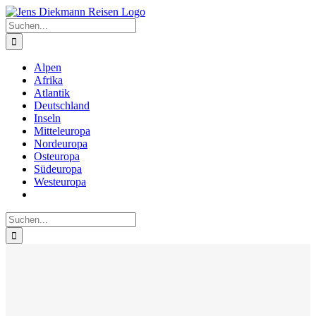
Zum
Inhalt
Suche
springen
nach:
Alpen
Afrika
Atlantik
Deutschland
Inseln
Mitteleuropa
Nordeuropa
Osteuropa
Südeuropa
Westeuropa
Suche
nach: