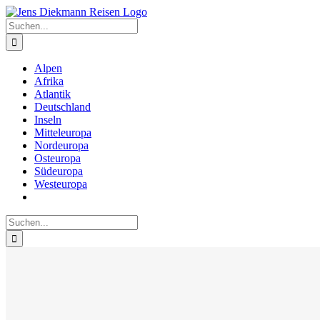
Zum
Inhalt
Suche
springen
nach:
Alpen
Afrika
Atlantik
Deutschland
Inseln
Mitteleuropa
Nordeuropa
Osteuropa
Südeuropa
Westeuropa
Suche
nach: