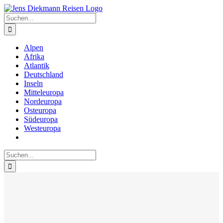
Zum
Inhalt
Suche
springen
nach:
Alpen
Afrika
Atlantik
Deutschland
Inseln
Mitteleuropa
Nordeuropa
Osteuropa
Südeuropa
Westeuropa
Suche
nach: