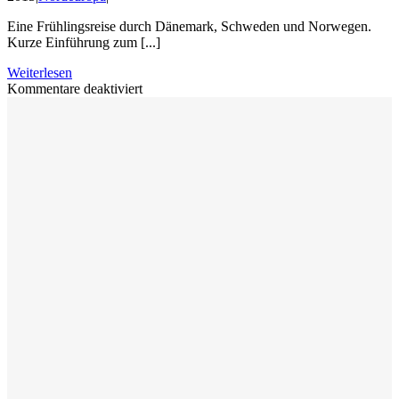
Eine Frühlingsreise durch Dänemark, Schweden und Norwegen.
Kurze Einführung zum [...]
Weiterlesen
für
Kommentare deaktiviert
Frühling
in
Süd-
Skandinavien
2011