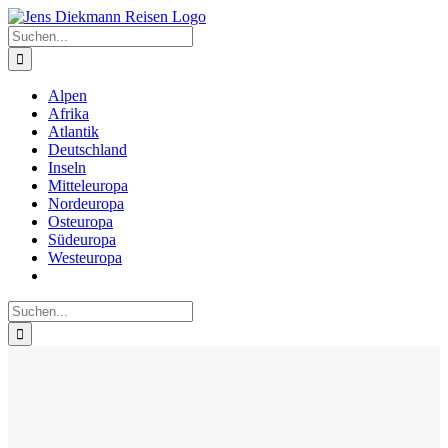
Zum
Inhalt
Suche
springen
nach:
Alpen
Afrika
Atlantik
Deutschland
Inseln
Mitteleuropa
Nordeuropa
Osteuropa
Südeuropa
Westeuropa
Suche
nach: