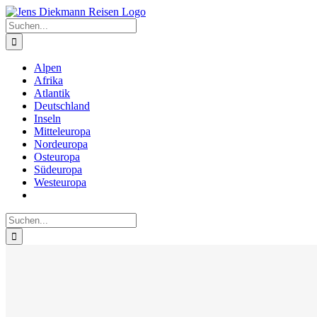
Zum
Inhalt
Suche
springen
nach:
Alpen
Afrika
Atlantik
Deutschland
Inseln
Mitteleuropa
Nordeuropa
Osteuropa
Südeuropa
Westeuropa
Suche
nach: