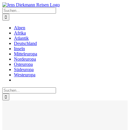
Zum
Inhalt
Suche
springen
nach:
Alpen
Afrika
Atlantik
Deutschland
Inseln
Mitteleuropa
Nordeuropa
Osteuropa
Südeuropa
Westeuropa
Suche
nach: