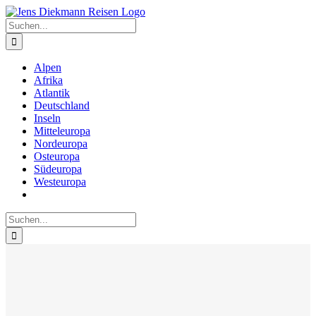
Zum
Inhalt
Suche
springen
nach:
Alpen
Afrika
Atlantik
Deutschland
Inseln
Mitteleuropa
Nordeuropa
Osteuropa
Südeuropa
Westeuropa
Suche
nach: