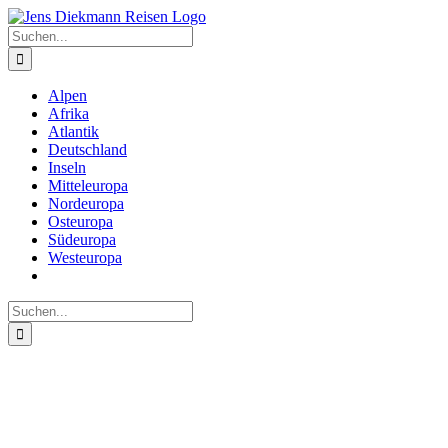
Zum
Inhalt
Suche
springen
nach:
Alpen
Afrika
Atlantik
Deutschland
Inseln
Mitteleuropa
Nordeuropa
Osteuropa
Südeuropa
Westeuropa
Suche
nach: