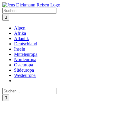
Zum
Inhalt
Suche
springen
nach:
Alpen
Afrika
Atlantik
Deutschland
Inseln
Mitteleuropa
Nordeuropa
Osteuropa
Südeuropa
Westeuropa
Suche
nach: