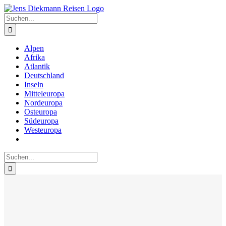
Zum
Inhalt
Suche
springen
nach:
Alpen
Afrika
Atlantik
Deutschland
Inseln
Mitteleuropa
Nordeuropa
Osteuropa
Südeuropa
Westeuropa
Suche
nach: