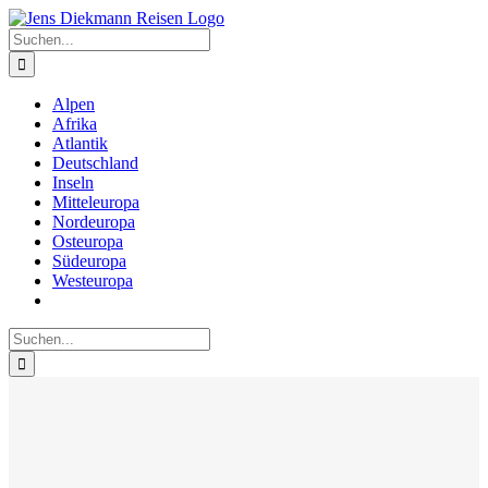
Zum
Inhalt
Suche
springen
nach:
Alpen
Afrika
Atlantik
Deutschland
Inseln
Mitteleuropa
Nordeuropa
Osteuropa
Südeuropa
Westeuropa
Suche
nach: