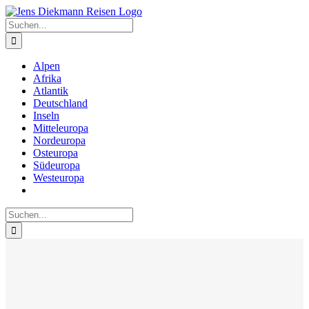
Zum
Inhalt
Suche
springen
nach:
Alpen
Afrika
Atlantik
Deutschland
Inseln
Mitteleuropa
Nordeuropa
Osteuropa
Südeuropa
Westeuropa
Suche
nach: