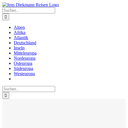
Zum
Inhalt
Suche
springen
nach:
Alpen
Afrika
Atlantik
Deutschland
Inseln
Mitteleuropa
Nordeuropa
Osteuropa
Südeuropa
Westeuropa
Suche
nach: