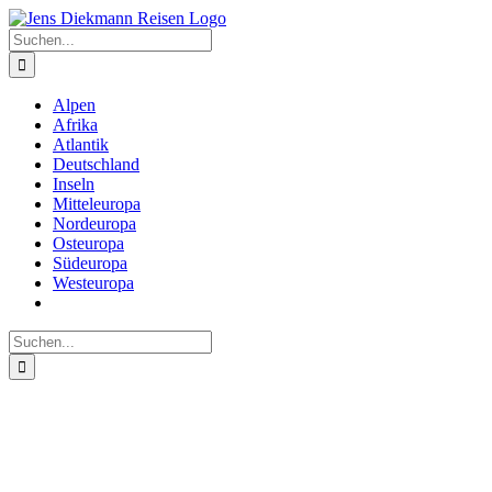
Zum
Inhalt
Suche
springen
nach:
Alpen
Afrika
Atlantik
Deutschland
Inseln
Mitteleuropa
Nordeuropa
Osteuropa
Südeuropa
Westeuropa
Suche
nach: