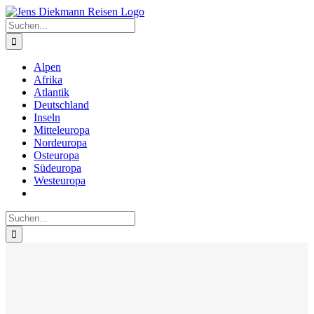
Zum
Inhalt
Suche
springen
nach:
Alpen
Afrika
Atlantik
Deutschland
Inseln
Mitteleuropa
Nordeuropa
Osteuropa
Südeuropa
Westeuropa
Suche
nach: