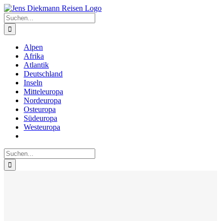
Zum
Inhalt
Suche
springen
nach:
Alpen
Afrika
Atlantik
Deutschland
Inseln
Mitteleuropa
Nordeuropa
Osteuropa
Südeuropa
Westeuropa
Suche
nach: