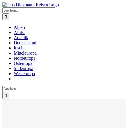
Zum
Inhalt
Suche
springen
nach:
Alpen
Afrika
Atlantik
Deutschland
Inseln
Mitteleuropa
Nordeuropa
Osteuropa
Südeuropa
Westeuropa
Suche
nach: