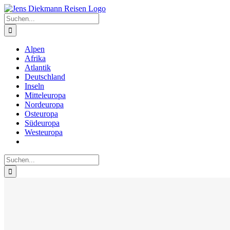
Zum
Inhalt
Suche
springen
nach:
Alpen
Afrika
Atlantik
Deutschland
Inseln
Mitteleuropa
Nordeuropa
Osteuropa
Südeuropa
Westeuropa
Suche
nach: