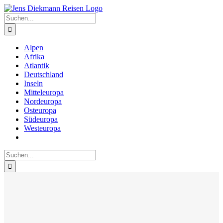
Zum
Inhalt
Suche
springen
nach:
Alpen
Afrika
Atlantik
Deutschland
Inseln
Mitteleuropa
Nordeuropa
Osteuropa
Südeuropa
Westeuropa
Suche
nach: