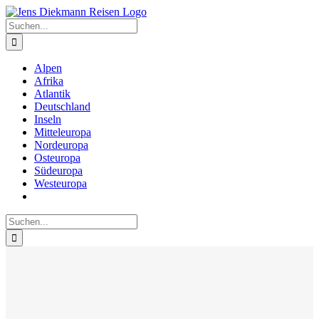
Zum
Inhalt
Suche
springen
nach:
Alpen
Afrika
Atlantik
Deutschland
Inseln
Mitteleuropa
Nordeuropa
Osteuropa
Südeuropa
Westeuropa
Suche
nach: