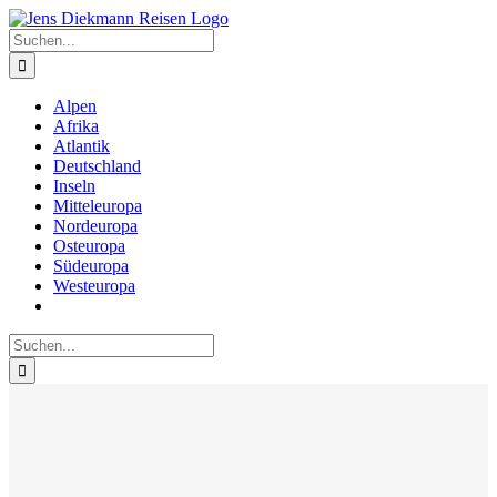
Zum
Inhalt
Suche
springen
nach:
Alpen
Afrika
Atlantik
Deutschland
Inseln
Mitteleuropa
Nordeuropa
Osteuropa
Südeuropa
Westeuropa
Suche
nach: