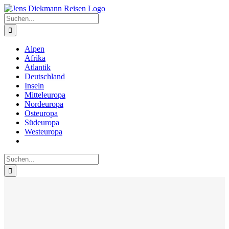
Zum
Inhalt
Suche
springen
nach:
Alpen
Afrika
Atlantik
Deutschland
Inseln
Mitteleuropa
Nordeuropa
Osteuropa
Südeuropa
Westeuropa
Suche
nach: