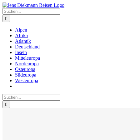
Zum
Inhalt
Suche
springen
nach:
Alpen
Afrika
Atlantik
Deutschland
Inseln
Mitteleuropa
Nordeuropa
Osteuropa
Südeuropa
Westeuropa
Suche
nach: