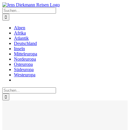
Zum
Inhalt
Suche
springen
nach:
Alpen
Afrika
Atlantik
Deutschland
Inseln
Mitteleuropa
Nordeuropa
Osteuropa
Südeuropa
Westeuropa
Suche
nach: