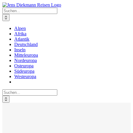
Zum
Inhalt
Suche
springen
nach:
Alpen
Afrika
Atlantik
Deutschland
Inseln
Mitteleuropa
Nordeuropa
Osteuropa
Südeuropa
Westeuropa
Suche
nach: