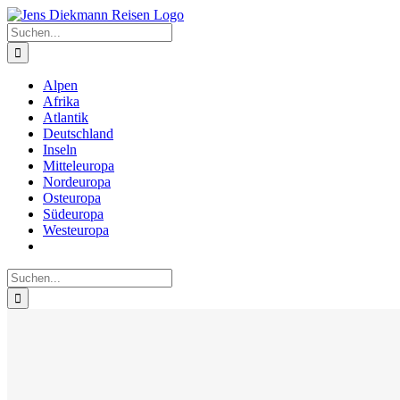
Zum
Inhalt
Suche
springen
nach:
Alpen
Afrika
Atlantik
Deutschland
Inseln
Mitteleuropa
Nordeuropa
Osteuropa
Südeuropa
Westeuropa
Suche
nach: