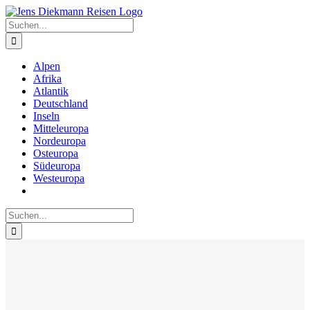
Zum
Inhalt
Suche
springen
nach:
Alpen
Afrika
Atlantik
Deutschland
Inseln
Mitteleuropa
Nordeuropa
Osteuropa
Südeuropa
Westeuropa
Suche
nach: