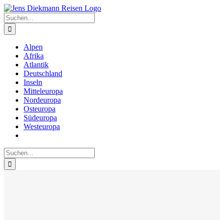
Zum
Inhalt
Suche
springen
nach:
Alpen
Afrika
Atlantik
Deutschland
Inseln
Mitteleuropa
Nordeuropa
Osteuropa
Südeuropa
Westeuropa
Suche
nach: